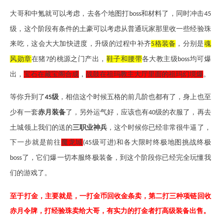
大哥和中氪就可以考虑，去各个地图打
和材料了，同时冲击
boss
45
级，这个阶段有条件的土豪可以考虑从普通玩家那里收一些经验珠
来吃，这会大大加快进度，升级的过程中补齐
格装备
，分别是
魂
5
风勋章
在猪
的桃源之门产出，
鞋子和腰带
各大教主级
均可爆
7
boss
出，
宝石在藏宝阁合成
，
战鼓在祖玛教主大厅里面的祖玛幻境爆
。
等你升到了
级
，相信这个时候五格的前几阶也都有了，身上也至
45
少有一套
赤月装备
了，另外运气好，应该也有
级的衣服了，再去
40
土城领上我们的送的
三职业神兵
，这个时候你已经非常很牛逼了，
下一步就是前往
魔龙城
级可进
和各大限时终极地图挑战终极
(45
)
了，它们爆一切本服终极装备，到这个阶段你已经完全玩懂我
boss
们的游戏了。
至于打金，主要就是，一打金币回收金条卖，第二打三种项链回收
赤月令牌，打经验珠卖给大哥，有实力的打金者打高级装备出售。