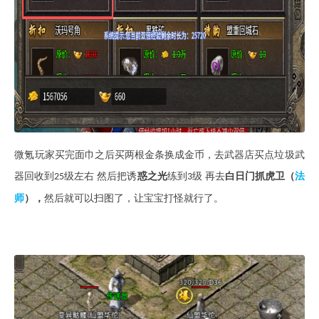
微氪玩家买完面巾之后买两根金条换成金币，去武器店买点垃圾武
器回收到
级左右 然后把诱
惑之光
练到
级 再去
白日门抓虎卫（
法
25
3
师
），
然后就可以扫图了，让宝宝打怪就行了。