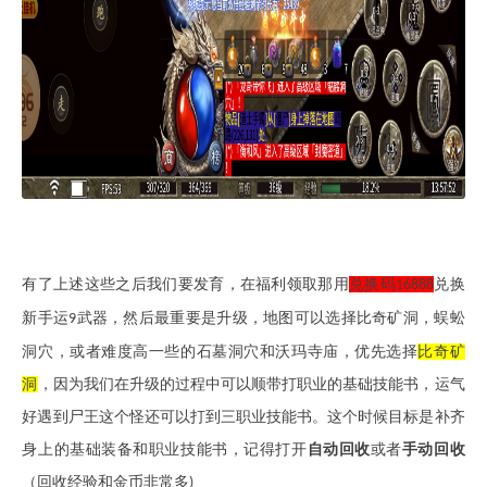
有了上述这些之后我们要
发育，
在福利领取那用
兑换码
兑换
16888
新手运
武器，然后最重要是升级，地图可以选择比奇矿洞，蜈蚣
9
洞穴，或者难度高一些的石墓洞穴和沃玛寺庙，优先选择
比奇矿
洞
，因为我们在升级的过程中可以顺带打职业的基础技能书，运气
好遇到尸王这个怪还可以打到三职业技能书。这个时候目标是补齐
身上的基础装备和职业技能书，记得打开
自动回收
或者
手动回收
（回收经验和金币非常多
)