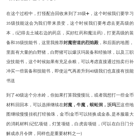
在这个过程中，打怪配合回收来到了
级➕，这个时候我们要学习
35
级技能这会为我们带来质变，这个时候我们要考虑去更高级的
35
本，
记得去土城右边的药店，买好红药和魔法药
，打更高级的装
(
)
备和
级技能书，这里我推荐
封魔密道的烈焰殿
，和后面的地图，
35
里面有大量的白野猪，白野猪可以爆沃玛装备和经验球，以及三职
业技能书，这个时候如果有充足余粮，可以考虑直接通过拍卖行补
冲买一些装备和技能书，即使运气再差升到
级我们也直接有技能
40
书送
到了
级这个分水岭，你如果打算我慢慢玩，或者我想打一些金币
40
材料回回本，可以选择继续在
封魔，牛魔，蜈蚣洞，沃玛三
这些地
图继续慢慢挂机打经验珠，金币
金币可以转换成金条
是本服最大
(
,
的消耗材料
记忆项链，灯笼项链，白虎齿项链，
可以在白日门分
)
(
解成赤月令牌，同样也是重要材料之一
)