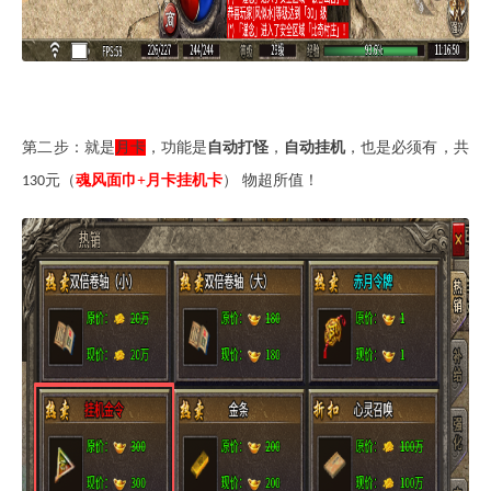
第二步：就是
月卡
，功能是
自动打怪
，
自动挂机
，也是必须有，共
元（
魂风面巾+月卡挂机卡
） 物超所值！
130