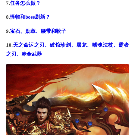
7.
任务怎么做？
8.
怪物和boss刷新？
9.
宝石、勋章、腰带和靴子
10.
天之命运之刃、破馆珍剑、居龙、嗜魂法杖、霸者
之刃、赤金武器