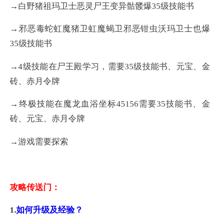
→白野猪祖玛卫士恶灵尸王变异骷髅爆35级技能书
→邪恶毒蛇虹魔猪卫虹魔蝎卫邪恶钳虫沃玛卫士也爆
35级技能书
→4级技能在尸王殿学习，需要35级技能书、元宝、金
砖、赤月令牌
→终极技能在魔龙血浴坐标45156需要35技能书、金
砖、元宝、赤月令牌
→游戏需要探索
攻略传送门：
1.
如何升级及经验？