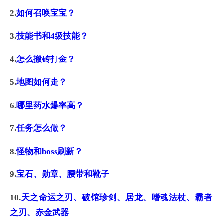
2.
如何召唤宝宝？
3.
技能书和4级技能？
4.
怎么搬砖打金？
5.
地图如何走？
6.
哪里药水爆率高？
7.
任务怎么做？
8.
怪物和boss刷新？
9.
宝石、勋章、腰带和靴子
10.
天之命运之刃、破馆珍剑、居龙、嗜魂法杖、霸者
之刃、赤金武器