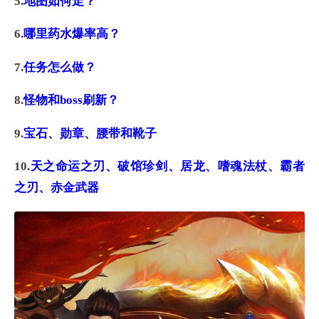
5.
地图如何走？
6.
哪里药水爆率高？
7.
任务怎么做？
8.
怪物和boss刷新？
9.
宝石、勋章、腰带和靴子
10.
天之命运之刃、破馆珍剑、居龙、嗜魂法杖、霸者
之刃、赤金武器