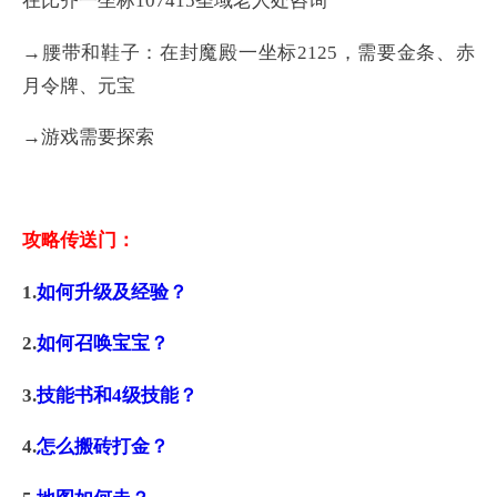
在比齐一坐标107415圣域老人处咨询
→腰带和鞋子：在封魔殿一坐标2125，需要金条、赤
月令牌、元宝
→游戏需要探索
攻略传送门：
1.
如何升级及经验？
2.
如何召唤宝宝？
3.
技能书和4级技能？
4.
怎么搬砖打金？